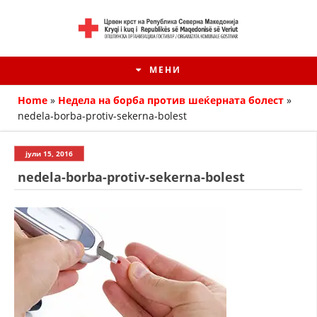
МЕНИ
Home
»
Недела на борба против шеќерната болест
»
nedela-borba-protiv-sekerna-bolest
јули 15, 2016
nedela-borba-protiv-sekerna-bolest
HISTORIA E KRYQIT TË KUQ
ИСТОРИЈАТ НА ДВИЖЕЊЕТО