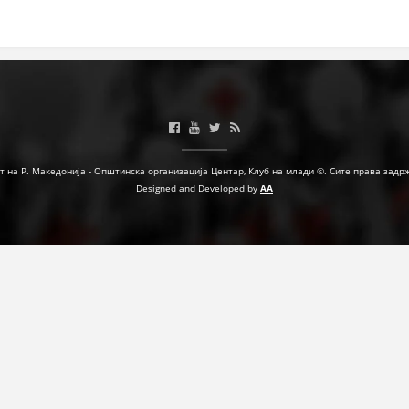
МЕЃУНАРОДНА СОРАБОТКА
ДОГОВОРИ
ЗНАЧЕЊЕ НА СЛУЖБАТА ЗА БАРАЊЕ
ФОРМУЛАРИ ЗА БАРАЊА
ЗДРАВСТВЕНО ПРЕВЕНТИВНА ДЕЈНОСТ
т на Р. Македонија - Општинска организација Центар, Клуб на млади ©. Сите права задр
Designed and Developed by
AA
ПРВА ПОМОШ
КРВОДАРИТЕЛСТВО
ИНФОРМАЦИИ ЗА БОЛЕСТИ
МЕНАЏМЕНТ НА ВОЛОНТЕРИ
ЗА НАС