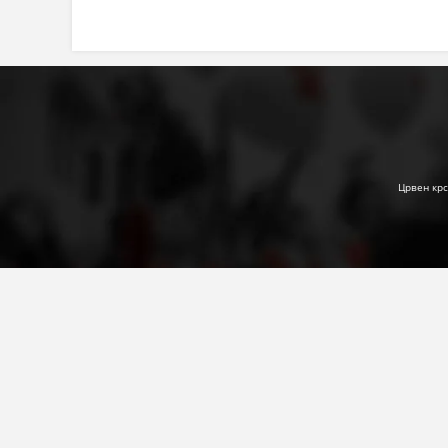
Црвен крс