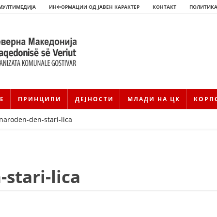
МУЛТИМЕДИЈА
ИНФОРМАЦИИ ОД ЈАВЕН КАРАКТЕР
КОНТАКТ
ПОЛИТИКА
Е
ПРИНЦИПИ
ДЕЈНОСТИ
МЛАДИ НА ЦК
КОРП
aroden-den-stari-lica
stari-lica
HISTORIA E KRYQIT TË KUQ
ИСТОРИЈАТ НА ДВИЖЕЊЕТО