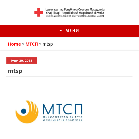
МЕНИ
Home
»
МТСП
»
mtsp
јуни 20, 2018
mtsp
HISTORIA E KRYQIT TË KUQ
ИСТОРИЈАТ НА ДВИЖЕЊЕТО